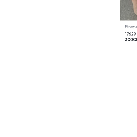
Firany z
17629
300C