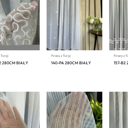
 Turcji
Firany z Turcji
Firany z T
2 280CM BIAŁY
140-PA 280CM BIAŁY
157-B2