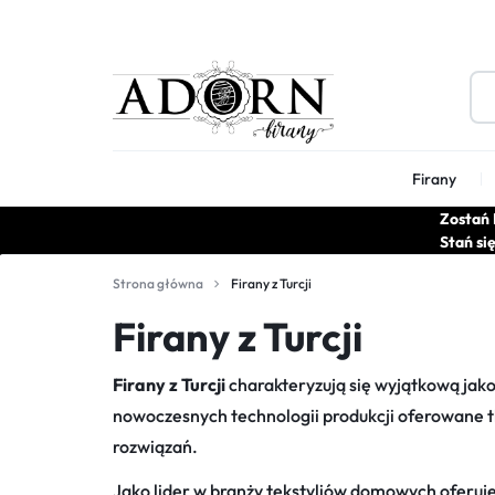
ADORN
HURTOWNIA
Firany
FIRANY
FIRAN
Zostań 
Stań si
I
Nowośći
Firany z aplikacją
Firany
Strona główna
Firany z Turcji
1-Rzędowe
ZASŁON
Firany z Turcji
2-Rzędowe
3-Rzędowe
Firany z Turcji
charakteryzują się wyjątkową jako
nowoczesnych technologii produkcji oferowane tk
rozwiązań.
Jako lider w branży tekstyliów domowych oferuje