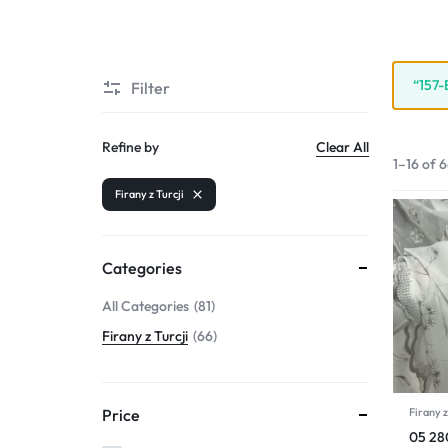
“157-
Filter
Refine by
Clear All
1–16 of 6
Firany z Turcji
Categories
All Categories
81
Firany z Turcji
66
Price
Firany z
05 2