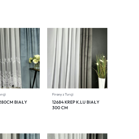
urcji
Firany z Turcji
 280CM BIAŁY
12684 KREP K.LU BIAŁY
300 CM