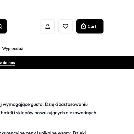
Cart
Wyprzedaż
z do nas
ej wymagające gusta. Dzięki zastosowaniu
a hoteli i sklepów poszukujących niezawodnych
kurencyjne ceny i unikalne wzory. Dzięki