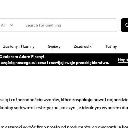
All
Zasłony i Tkaniny
Gipiury
Zazdrostki
Taśmy
Dealerem Adorn Firany!
Napis
ę częścią naszego sukcesu i rozwijaj swoje przedsiębiorstwo.
 deszczyki
Firany fantazyjne/pasy
Firany gipiurowe
180cm
ścią i różnorodnością wzorów, które zaspokoją nawet najbardzi
aniny są trwałe i estetyczne, co czyni je idealnym wyborem dl
my szeroki wybór firan prosto od producenta, co gwarantuje kon