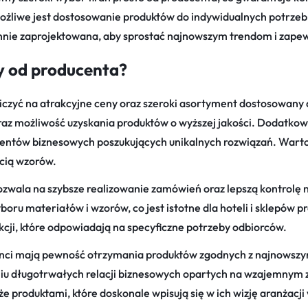
ożliwe jest dostosowanie produktów do indywidualnych potrzeb k
rannie zaprojektowana, aby sprostać najnowszym trendom i zape
y od producenta?
 liczyć na atrakcyjne ceny oraz szeroki asortyment dostosowany
oraz możliwość uzyskania produktów o wyższej jakości. Dodatko
klientów biznesowych poszukujących unikalnych rozwiązań. War
ścią wzorów.
zwala na szybsze realizowanie zamówień oraz lepszą kontrolę n
boru materiałów i wzorów, co jest istotne dla hoteli i sklepów 
cji, które odpowiadają na specyficzne potrzeby odbiorców.
enci mają pewność otrzymania produktów zgodnych z najnowszy
iu długotrwałych relacji biznesowych opartych na wzajemnym za
kże produktami, które doskonale wpisują się w ich wizję aranżacji