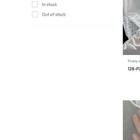
In stock
Out of stock
Firany z
128-P