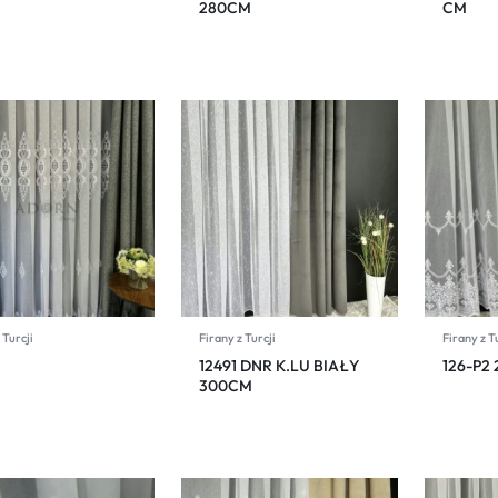
280CM
CM
 Turcji
Firany z Turcji
Firany z T
12491 DNR K.LU BIAŁY
126-P2
300CM