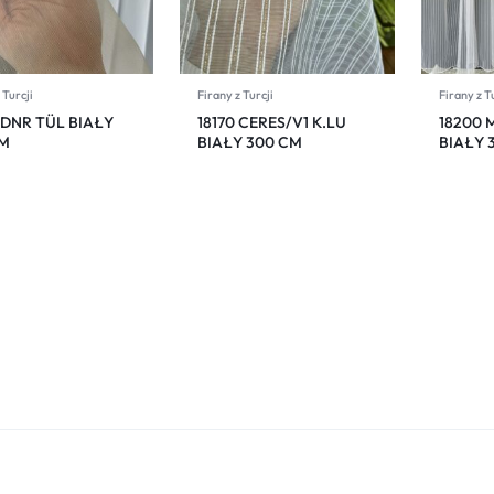
 Turcji
Firany z Turcji
Firany z T
 DNR TÜL BIAŁY
18170 CERES/V1 K.LU
18200 
M
BIAŁY 300 CM
BIAŁY 