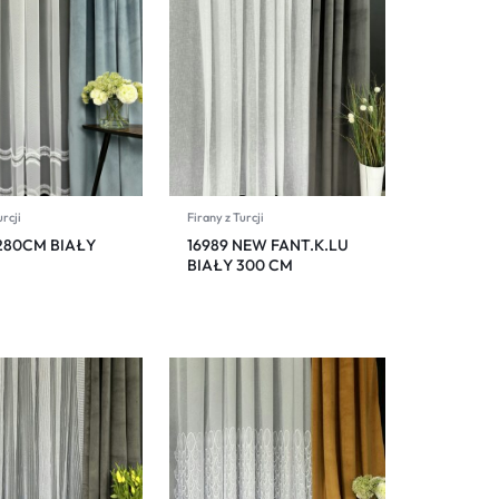
urcji
Firany z Turcji
 280CM BIAŁY
16989 NEW FANT.K.LU
BIAŁY 300 CM