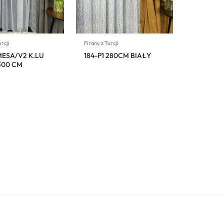
urcji
Firany z Turcji
MESA/V2 K.LU
184-P1 280CM BIAŁY
300 CM