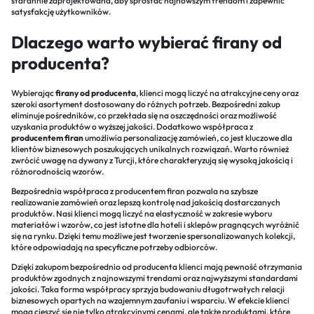
starannie zaprojektowana, aby sprostać najnowszym trendom i zapewnić
satysfakcję użytkowników.
Dlaczego warto wybierać firany od
producenta?
Wybierając
firany od producenta
, klienci mogą liczyć na atrakcyjne ceny oraz
szeroki asortyment dostosowany do różnych potrzeb. Bezpośredni zakup
eliminuje pośredników, co przekłada się na oszczędności oraz możliwość
uzyskania produktów o wyższej jakości. Dodatkowo współpraca z
producentem firan
umożliwia personalizację zamówień, co jest kluczowe dla
klientów biznesowych poszukujących unikalnych rozwiązań. Warto również
zwrócić uwagę na
dywany z Turcji
, które charakteryzują się wysoką jakością i
różnorodnością wzorów.
Bezpośrednia współpraca z producentem firan pozwala na szybsze
realizowanie zamówień oraz lepszą kontrolę nad jakością dostarczanych
produktów. Nasi klienci mogą liczyć na elastyczność w zakresie wyboru
materiałów i wzorów, co jest istotne dla hoteli i sklepów pragnących wyróżnić
się na rynku. Dzięki temu możliwe jest tworzenie spersonalizowanych kolekcji,
które odpowiadają na specyficzne potrzeby odbiorców.
Dzięki zakupom bezpośrednio od producenta klienci mają pewność otrzymania
produktów zgodnych z najnowszymi trendami oraz najwyższymi standardami
jakości. Taka forma współpracy sprzyja budowaniu długotrwałych relacji
biznesowych opartych na wzajemnym zaufaniu i wsparciu. W efekcie klienci
mogą cieszyć się nie tylko atrakcyjnymi cenami, ale także produktami, które