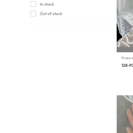
In stock
Out of stock
Firany z
128-P