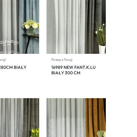
urcji
Firany z Turcji
 280CM BIAŁY
16989 NEW FANT.K.LU
BIAŁY 300 CM