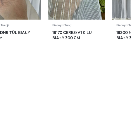
 Turcji
Firany z Turcji
Firany z T
 DNR TÜL BIAŁY
18170 CERES/V1 K.LU
18200 
M
BIAŁY 300 CM
BIAŁY 