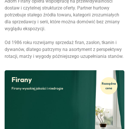
Adorn Firany opiera współpracę na przewidywalności
dostaw i czytelnej strukturze oferty. Partner hurtowy
potrzebuje stałego źródła towaru, kategorii zrozumiałych
dla sprzedawcy i serii, które można domówić bez zmiany
wyglądu ekspozycji.
Od 1986 roku rozwijamy sprzedaż firan, zasłon, tkanin i
dywanów, dlatego patrzymy na asortyment z perspektywy
rotacji, marży i wygody późniejszego uzupełniania stanów.
Firany
Rozsądna
Firany wysokiej jakości i niedrogie
cena