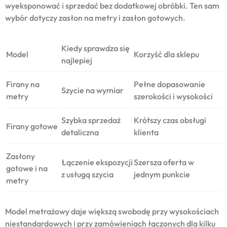
wyeksponować i sprzedać bez dodatkowej obróbki. Ten sam
wybór dotyczy zasłon na metry i zasłon gotowych.
Kiedy sprawdza się
Model
Korzyść dla sklepu
najlepiej
Firany na
Pełne dopasowanie
Szycie na wymiar
metry
szerokości i wysokości
Szybka sprzedaż
Krótszy czas obsługi
Firany gotowe
detaliczna
klienta
Zasłony
Łączenie ekspozycji
Szersza oferta w
gotowe i na
z usługą szycia
jednym punkcie
metry
Model metrażowy daje większą swobodę przy wysokościach
niestandardowych i przy zamówieniach łączonych dla kilku