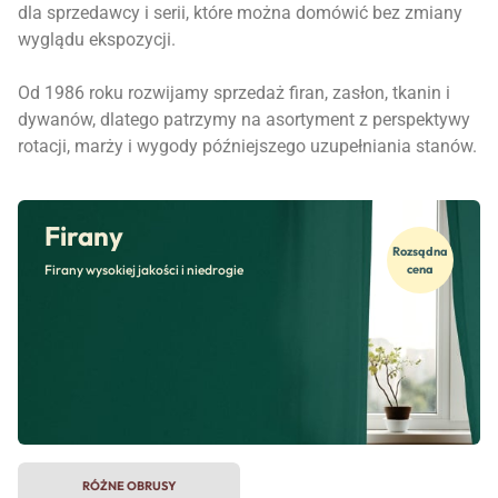
dla sprzedawcy i serii, które można domówić bez zmiany
wyglądu ekspozycji.
Od 1986 roku rozwijamy sprzedaż firan, zasłon, tkanin i
dywanów, dlatego patrzymy na asortyment z perspektywy
rotacji, marży i wygody późniejszego uzupełniania stanów.
Firany
Rozsądna
Firany wysokiej jakości i niedrogie
cena
RÓŻNE OBRUSY
CZAROWNY