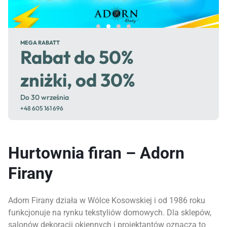
TAŚMY
TAŚMY
SMOK
SMOK
MEGA RABATT
MEGA RABATT
GIPIURY
MEGA RABATT
Rabat do 50%
Rabat do 50%
9 CM GB-13 19
Rabat do 50%
1.50.200.2
1.50.200.2
zniżki, od 30%
zniżki, od 30%
MT BIAŁY
zniżki, od 30%
TAŚMA MARSZCZĄCA SMOK
TAŚMA MARSZCZĄCA SMOK
ŻYŁKOWA 5 CM. 50MB
Do 30 września
Do 30 września
Do 9cm, Gipiury
ŻYŁKOWA 5 CM. 50MB
Do 30 września
SKU: 5908241691733
+48 605 161 696
+48 605 161 696
SKU: 50434
SKU: 5908241691733
+48 605 161 696
Hurtownia firan – Adorn
Firany
Adorn Firany działa w Wólce Kosowskiej i od 1986 roku
funkcjonuje na rynku tekstyliów domowych. Dla sklepów,
salonów dekoracji okiennych i projektantów oznacza to