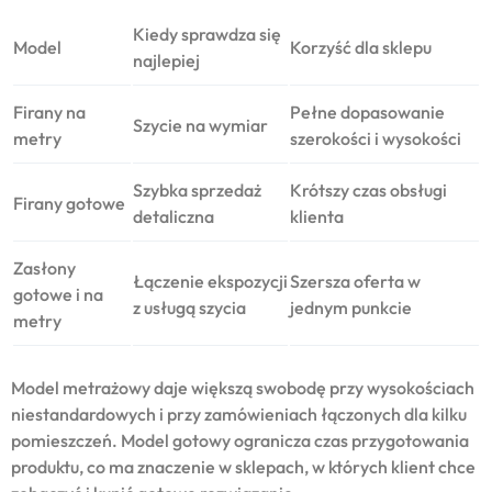
Kiedy sprawdza się
Model
Korzyść dla sklepu
najlepiej
Firany na
Pełne dopasowanie
Szycie na wymiar
metry
szerokości i wysokości
Szybka sprzedaż
Krótszy czas obsługi
Firany gotowe
detaliczna
klienta
Zasłony
Łączenie ekspozycji
Szersza oferta w
gotowe i na
z usługą szycia
jednym punkcie
metry
Model metrażowy daje większą swobodę przy wysokościach
niestandardowych i przy zamówieniach łączonych dla kilku
pomieszczeń. Model gotowy ogranicza czas przygotowania
produktu, co ma znaczenie w sklepach, w których klient chce