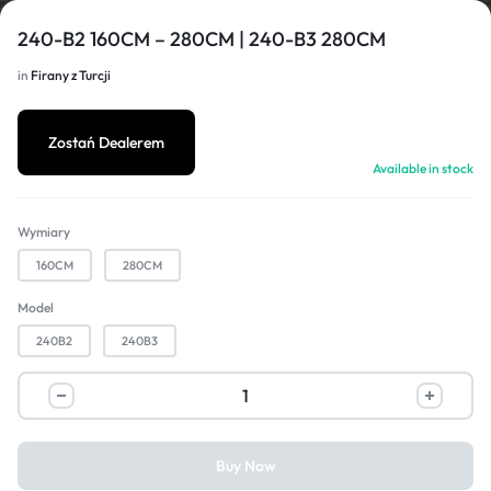
240-B2 160CM – 280CM | 240-B3 280CM
in
Firany z Turcji
1/9
Zostań Dealerem
Available in stock
Wymiary
160CM
280CM
Model
240B2
240B3
Buy Now