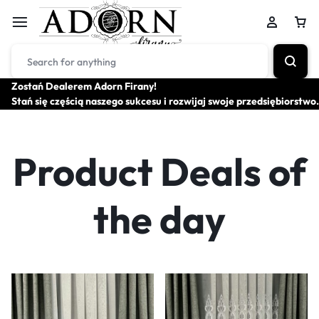
Zostań Dealerem Adorn Firany!
Stań się częścią naszego sukcesu i rozwijaj swoje przedsiębiorstwo.
Product Deals of
the day