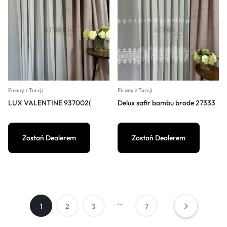
Firany z Turcji
Firany z Turcji
LUX VALENTINE 937002(
Delux safir bambu brode 27333
Zostań Dealerem
Zostań Dealerem
…
1
2
3
7