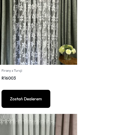
Firany z Turcji
R16003
Zostań Dealerem