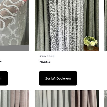
Firany z Turcji
ŁY
R16004
m
Zostań Dealerem