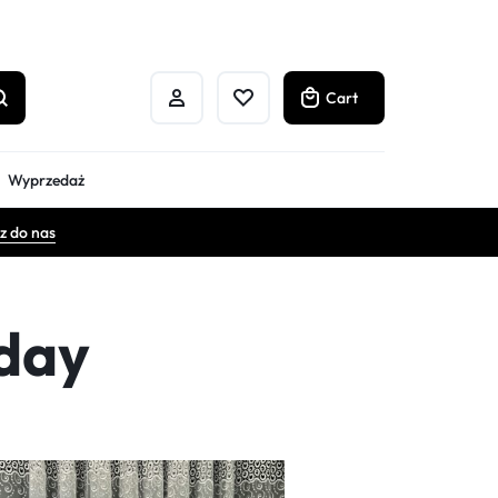
Cart
Wyprzedaż
z do nas
 day