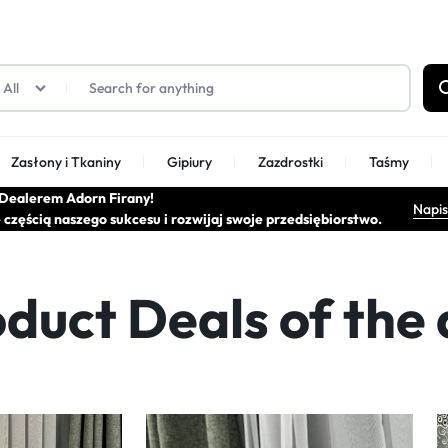
All
Zasłony i Tkaniny
Gipiury
Zazdrostki
Taśmy
Dealerem Adorn Firany!
Napis
ę częścią naszego sukcesu i rozwijaj swoje przedsiębiorstwo.
 deszczyki
Firany fantazyjne/pasy
Firany gipiurowe
180cm
duct Deals of the