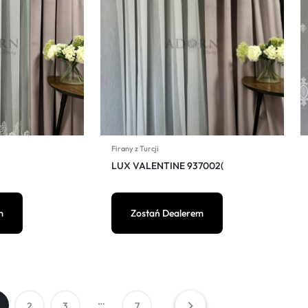
Firany z Turcji
LUX VALENTINE 937002(
m
Zostań Dealerem
…
2
3
7