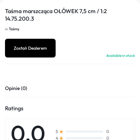
Taśma marszcząca OŁÓWEK 7,5 cm / 1:2
14.75.200.3
in
Taśmy
Zostań Dealerem
Available in stock
Opinie (0)
Ratings
0.0
0
5
0
4