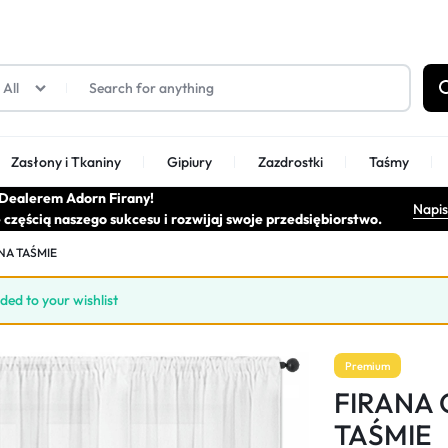
All
Zasłony i Tkaniny
Gipiury
Zazdrostki
Taśmy
Dealerem Adorn Firany!
Napis
ę częścią naszego sukcesu i rozwijaj swoje przedsiębiorstwo.
 deszczyki
Firany fantazyjne/pasy
Firany gipiurowe
NA TAŚMIE
180cm
 to your wishlist
Premium
FIRANA
TAŚMIE