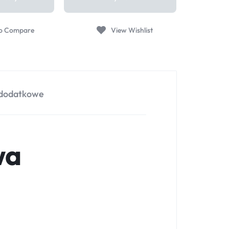
 dodatkowe
wa