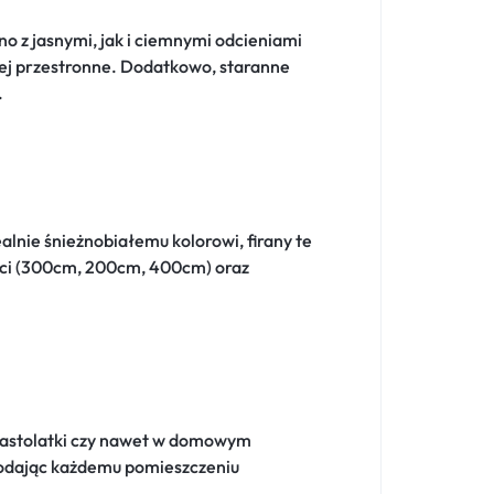
o z jasnymi, jak i ciemnymi odcieniami
ziej przestronne. Dodatkowo, staranne
.
ealnie śnieżnobiałemu kolorowi, firany te
ości (300cm, 200cm, 400cm) oraz
u nastolatki czy nawet w domowym
 dodając każdemu pomieszczeniu