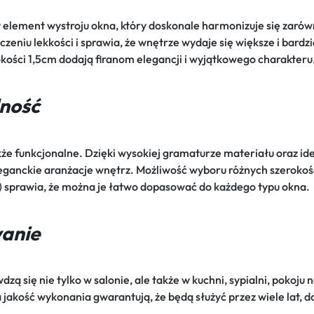
element wystroju okna, który doskonale harmonizuje się zarówn
czeniu lekkości i sprawia, że wnętrze wydaje się większe i bard
okości 1,5cm dodają firanom elegancji i wyjątkowego charakteru
lność
także funkcjonalne. Dzięki wysokiej gramaturze materiału oraz id
leganckie aranżacje wnętrz. Możliwość wyboru różnych szerok
l) sprawia, że można je łatwo dopasować do każdego typu okna.
anie
zą się nie tylko w salonie, ale także w kuchni, sypialni, pokoj
a jakość wykonania gwarantują, że będą służyć przez wiele lat,