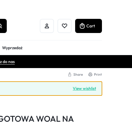
Cart
Wyprzedaż
z do nas
Share
Print
View wishlist
 GOTOWA WOAL NA