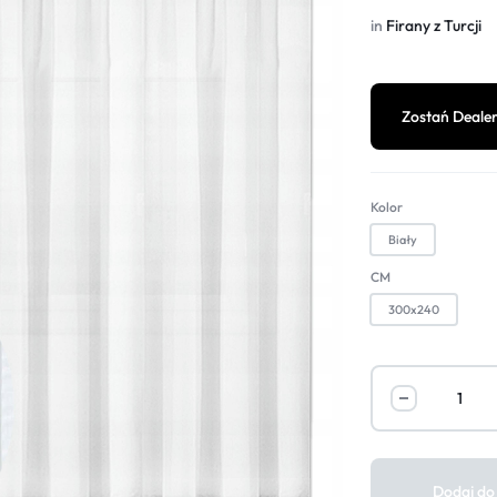
in
Firany z Turcji
Zostań Deale
Kolor
Biały
CM
300x240
Dodaj do