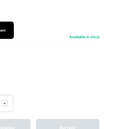
rem
Available in stock
 koszyka
Buy Now