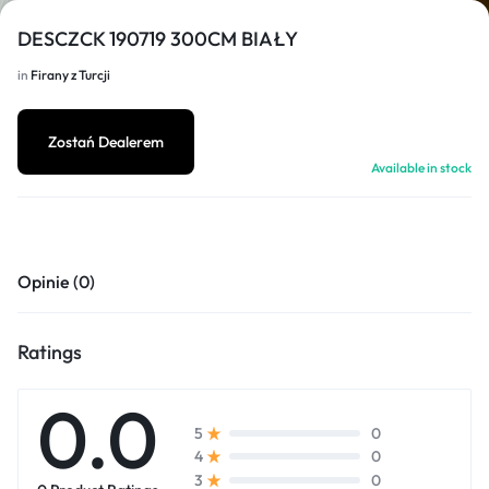
DESCZCK 190719 300CM BIAŁY
in
Firany z Turcji
1/3
Zostań Dealerem
Available in stock
Opinie (0)
Ratings
0.0
0
5
0
4
0
3