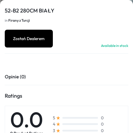
52-B2 280CM BIAŁY
in
Firany z Turcji
1/4
Zostań Dealerem
Available in stock
Opinie (0)
Ratings
0.0
0
5
0
4
0
3