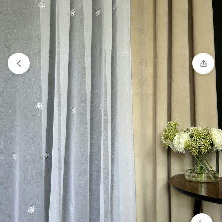
Compare
“140-PA 280CM BIAŁY” has been added to the
compare list