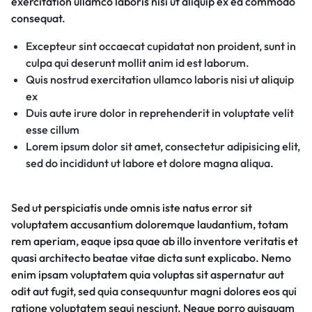
exercitation ullamco laboris nisi ut aliquip ex ea commodo
consequat.
Excepteur sint occaecat cupidatat non proident, sunt in
culpa qui deserunt mollit anim id est laborum.
Quis nostrud exercitation ullamco laboris nisi ut aliquip
ex
Duis aute irure dolor in reprehenderit in voluptate velit
esse cillum
Lorem ipsum dolor sit amet, consectetur adipisicing elit,
sed do incididunt ut labore et dolore magna aliqua.
Sed ut perspiciatis unde omnis iste natus error sit
voluptatem accusantium doloremque laudantium, totam
rem aperiam, eaque ipsa quae ab illo inventore veritatis et
quasi architecto beatae vitae dicta sunt explicabo. Nemo
enim ipsam voluptatem quia voluptas sit aspernatur aut
odit aut fugit, sed quia consequuntur magni dolores eos qui
ratione voluptatem sequi nesciunt. Neque porro quisquam