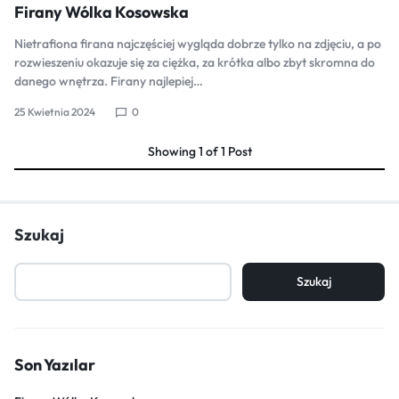
Firany Wólka Kosowska
Nietrafiona firana najczęściej wygląda dobrze tylko na zdjęciu, a po
rozwieszeniu okazuje się za ciężka, za krótka albo zbyt skromna do
danego wnętrza. Firany najlepiej…
25 Kwietnia 2024
0
Showing
1
of
1
Post
Szukaj
Szukaj
Son Yazılar