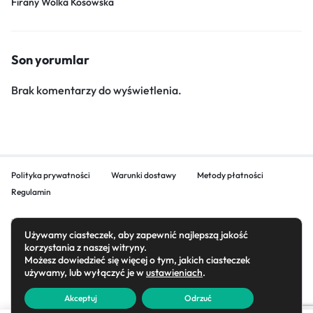
Firany Wólka Kosowska
Son yorumlar
Brak komentarzy do wyświetlenia.
Polityka prywatności
Warunki dostawy
Metody płatności
Regulamin
Używamy ciasteczek, aby zapewnić najlepszą jakość
korzystania z naszej witryny.
Możesz dowiedzieć się więcej o tym, jakich ciasteczek
Copyright © 2026 Adorn Firany, All rights reserved.
używamy, lub wyłączyć je w
ustawieniach
.
Akceptuj
Odrzuć