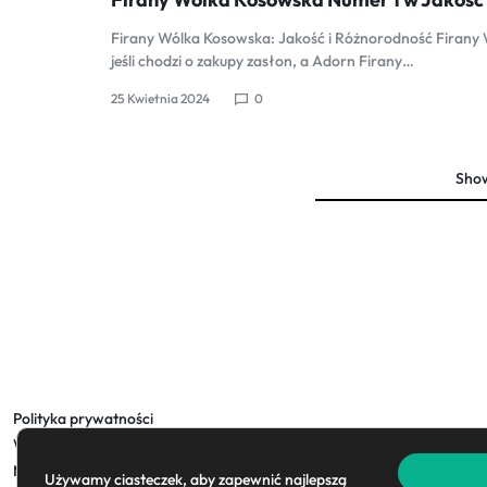
Firany Wólka Kosowska: Jakość i Różnorodność Firany W
jeśli chodzi o zakupy zasłon, a Adorn Firany…
25 Kwietnia 2024
0
Sho
Polityka prywatności
Warunki dostawy
Metody płatności
Używamy ciasteczek, aby zapewnić najlepszą