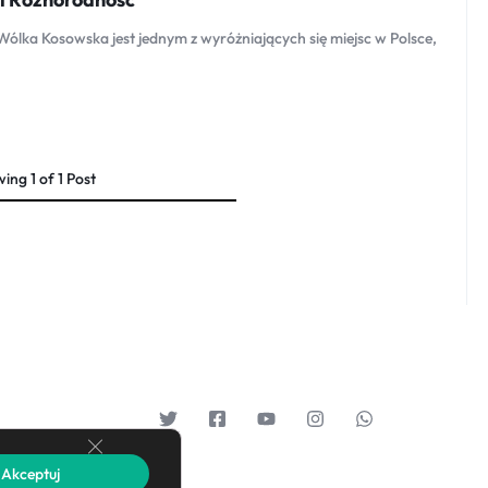
ólka Kosowska jest jednym z wyróżniających się miejsc w Polsce,
wing
1
of
1
Post
Zamknij panel powiadomień o ciasteczkach RODO
Akceptuj