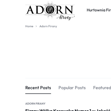
Hurtownia Fir
ADORN
HURTOWNIA
Home
Adorn Firany
FIRANY
FIRAN
I
ZASŁON
Recent Posts
Popular Posts
Featured
ADORN FIRANY
Firany Wólka Kosowska Numer 1 w Jakość 