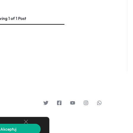
wing
1
of
1
Post
Zamknij panel powiadomień o ciasteczkach RODO
Akceptuj