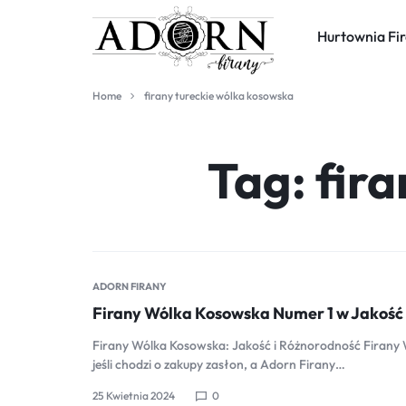
Hurtownia Fir
ADORN
HURTOWNIA
Home
firany tureckie wólka kosowska
FIRANY
FIRAN
Tag:
fir
I
ZASŁON
ADORN FIRANY
Firany Wólka Kosowska Numer 1 w Jakość 
Firany Wólka Kosowska: Jakość i Różnorodność Firany W
jeśli chodzi o zakupy zasłon, a Adorn Firany…
25 Kwietnia 2024
0