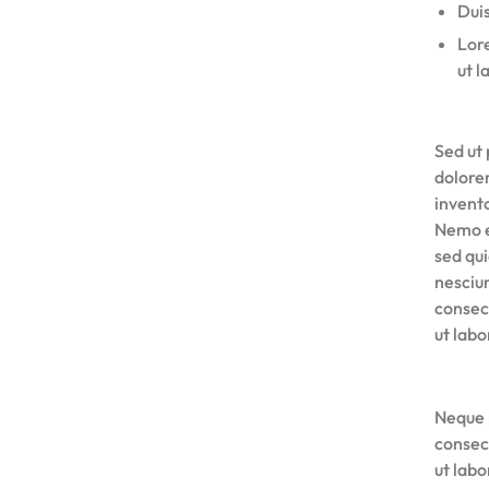
Duis
Lore
ut l
Sed ut 
dolore
invento
Nemo e
sed qu
nesciu
consec
ut lab
Neque 
consec
ut lab