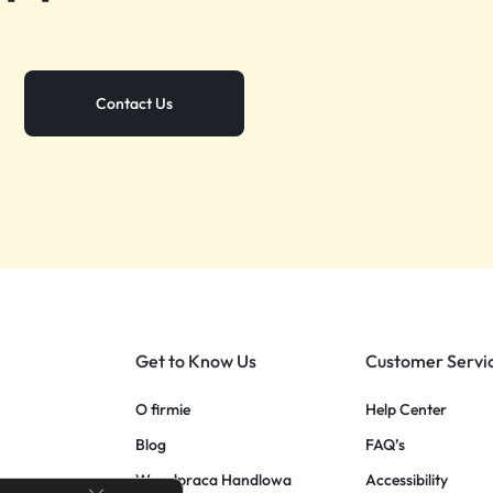
Contact Us
Get to Know Us
Customer Servi
O firmie
Help Center
Blog
FAQ’s
Wspolpraca Handlowa
Accessibility
Zamknij panel powiadomień o ciasteczkach RODO