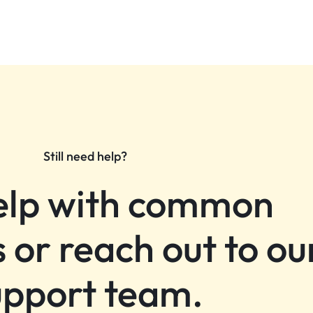
Still need help?
elp with common
 or reach out to ou
upport team.