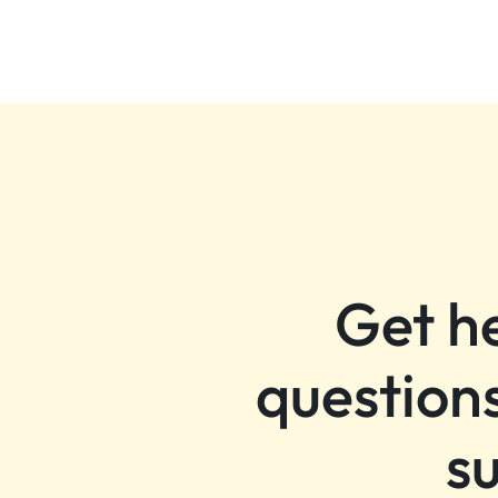
Get h
questions
s