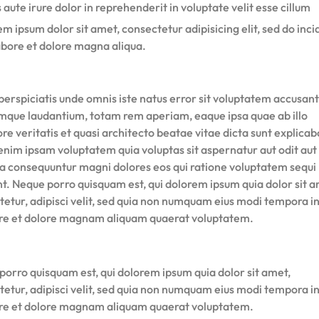
 aute irure dolor in reprehenderit in voluptate velit esse cillum
m ipsum dolor sit amet, consectetur adipisicing elit, sed do inci
abore et dolore magna aliqua.
perspiciatis unde omnis iste natus error sit voluptatem accusan
mque laudantium, totam rem aperiam, eaque ipsa quae ab illo
re veritatis et quasi architecto beatae vitae dicta sunt explicab
nim ipsam voluptatem quia voluptas sit aspernatur aut odit aut 
ia consequuntur magni dolores eos qui ratione voluptatem sequi
nt. Neque porro quisquam est, qui dolorem ipsum quia dolor sit a
tetur, adipisci velit, sed quia non numquam eius modi tempora i
ore et dolore magnam aliquam quaerat voluptatem.
porro quisquam est, qui dolorem ipsum quia dolor sit amet,
tetur, adipisci velit, sed quia non numquam eius modi tempora i
ore et dolore magnam aliquam quaerat voluptatem.