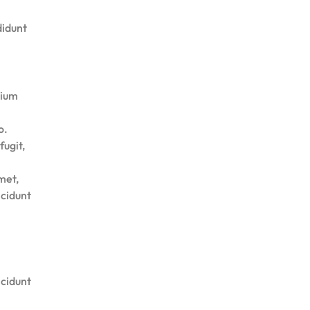
didunt
tium
o.
fugit,
met,
ncidunt
ncidunt