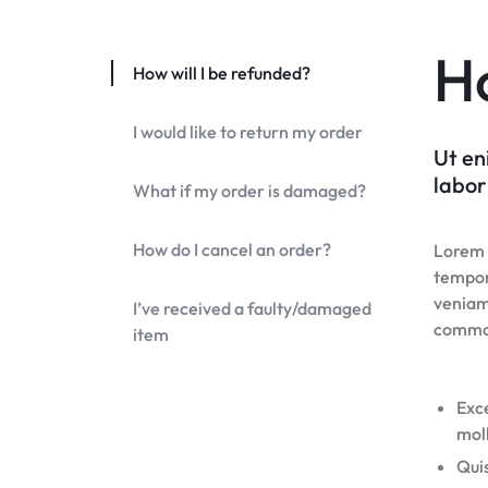
Ho
How will I be refunded?
I would like to return my order
Ut en
labor
What if my order is damaged?
How do I cancel an order?
Lorem i
tempor
veniam,
I’ve received a faulty/damaged
commo
item
Exce
moll
Quis