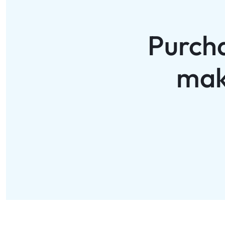
Purch
mak