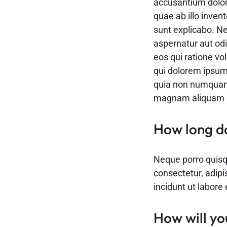
accusantium dolo
quae ab illo invent
sunt explicabo. N
aspernatur aut odi
eos qui ratione v
qui dolorem ipsum 
quia non numquam 
magnam aliquam q
How long do
Neque porro quisq
consectetur, adip
incidunt ut labor
How will yo